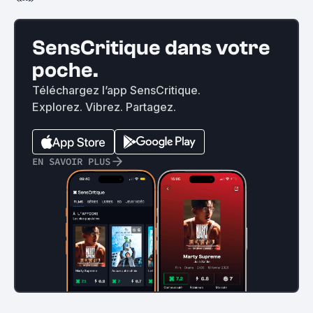
SensCritique dans votre
poche.
Téléchargez l’app SensCritique.
Explorez. Vibrez. Partagez.
EN SAVOIR PLUS