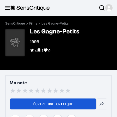
SensCritique
>
Films
>
Les Gagne-Petits
Les Gagne-Petits
1998
4
1
0
Ma note
ÉCRIRE UNE CRITIQUE