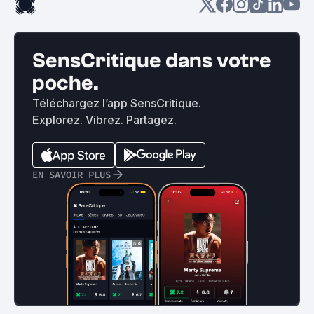
SensCritique dans votre
poche.
Téléchargez l’app SensCritique.
Explorez. Vibrez. Partagez.
EN SAVOIR PLUS