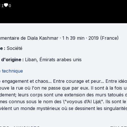
1
0
mentaire
de
Diala Kashmar
· 1 h 39 min
· 2019 (France)
e :
Société
 d'origine :
Liban
,
Émirats arabes unis
e technique
 engagement et chaos... Entre courage et peur... Entre idéol
ouve la rue où l'on ne passe que par eux. Il sont à la fois
dement; leurs corps sont une extension des murs tatoués de
s connus sous le nom des \"voyous d’Al Lija\". Ils sont le
vèlent un monde mystérieux où se dessinent les singularités