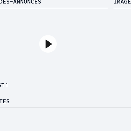
DES-ANNONCES
IMAGE
ST
1
TES