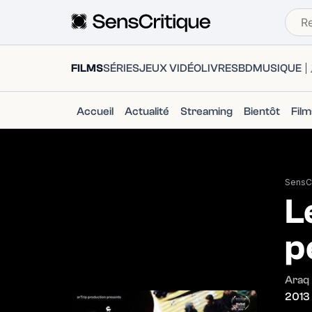
FILMS
SÉRIES
JEUX VIDÉO
LIVRES
BD
MUSIQUE
Accueil
Actualité
Streaming
Bientôt
Fil
SensCr
L
p
Araq
2013