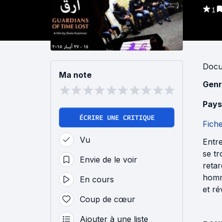
1
Docu
Ma note
Genr
Pays
ÉCRIRE UNE CRITIQUE
Fich
Vu
Entre
se tr
Envie de le voir
retar
homme
En cours
et ré
Coup de cœur
Ajouter à une liste