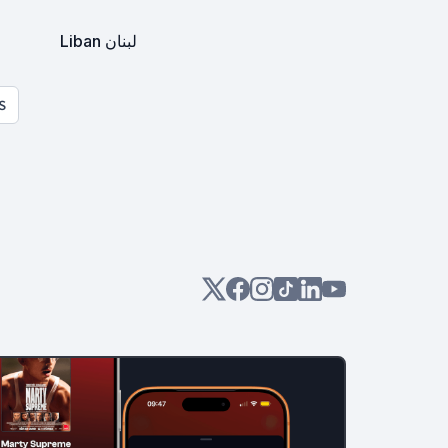
Liban لبنان
S