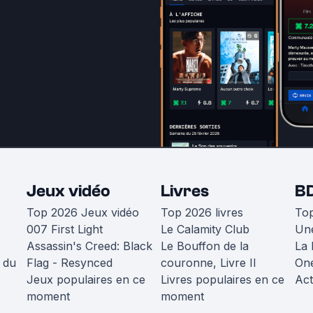
Jeux vidéo
Livres
B
Top 2026 Jeux vidéo
Top 2026 livres
To
007 First Light
Le Calamity Club
Une
Assassin's Creed: Black
Le Bouffon de la
La 
 du
Flag - Resynced
couronne, Livre II
One
Jeux populaires en ce
Livres populaires en ce
Act
moment
moment