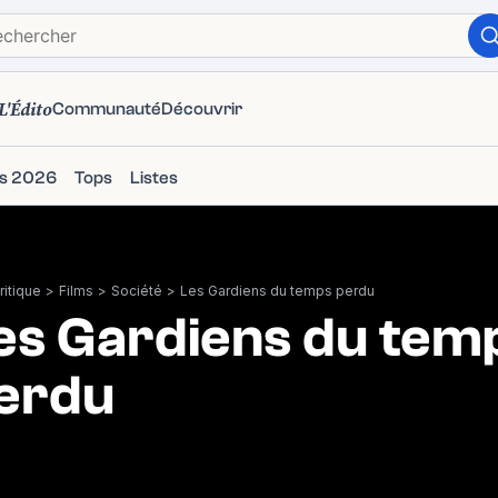
L'Édito
Communauté
Découvrir
ms 2026
Tops
Listes
itique
>
Films
>
Société
>
Les Gardiens du temps perdu
es Gardiens du tem
erdu