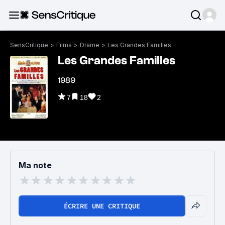
SensCritique
>
Films
>
Drame
>
Les Grandes Familles
Les Grandes Familles
1989
7
18
2
Ma note
ÉCRIRE UNE CRITIQUE