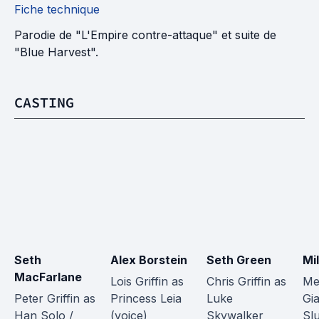
Fiche technique
Parodie de "L'Empire contre-attaque" et suite de
"Blue Harvest".
CASTING
Seth 
Alex Borstein
Seth Green
Mi
MacFarlane
Lois Griffin as 
Chris Griffin as 
Meg
Peter Griffin as 
Princess Leia 
Luke 
Gi
Han Solo / 
(voice)
Skywalker 
Slu