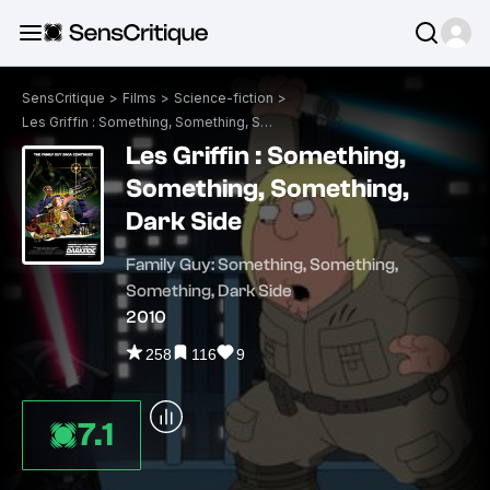
SensCritique
>
Films
>
Science-fiction
>
Les Griffin : Something, Something, Something, Dark Side
Les Griffin : Something,
Something, Something,
Dark Side
Family Guy: Something, Something,
Something, Dark Side
2010
258
116
9
7.1