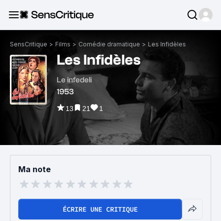
SensCritique
>
Films
>
Comédie dramatique
>
Les Infidèles
Les Infidèles
Le infedeli
1953
13
21
1
Ma note
ÉCRIRE UNE CRITIQUE