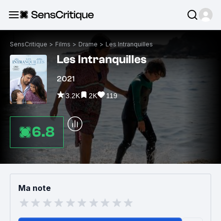
SensCritique
>
Films
>
Drame
>
Les Intranquilles
Les Intranquilles
2021
3.2K
2K
119
6.8
Ma note