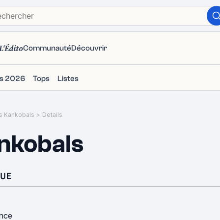
L'Édito
Communauté
Découvrir
ms 2026
Tops
Listes
s Kankobals
>
Details
nkobals
UE
nce