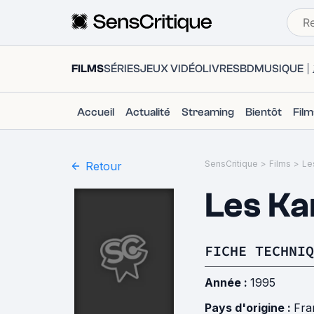
FILMS
SÉRIES
JEUX VIDÉO
LIVRES
BD
MUSIQUE
Accueil
Actualité
Streaming
Bientôt
Fil
SensCritique
>
Films
>
Le
Retour
Les Ka
FICHE TECHNIQ
Année :
1995
Pays d'origine :
Fra