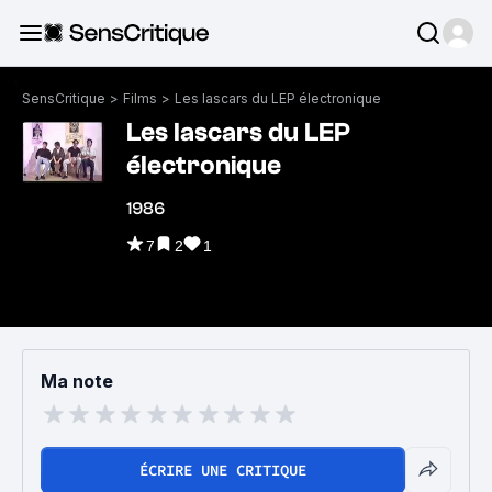
SensCritique
>
Films
>
Les lascars du LEP électronique
Les lascars du LEP
électronique
1986
7
2
1
Ma note
ÉCRIRE UNE CRITIQUE