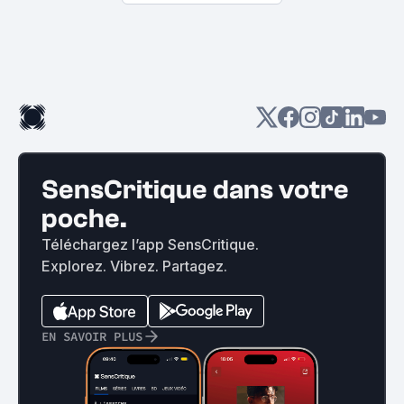
SensCritique dans votre
poche.
Téléchargez l’app SensCritique.
Explorez. Vibrez. Partagez.
EN SAVOIR PLUS