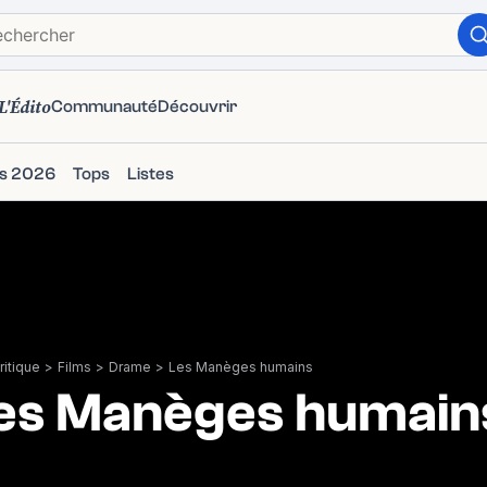
L'Édito
Communauté
Découvrir
ms 2026
Tops
Listes
itique
>
Films
>
Drame
>
Les Manèges humains
es Manèges humain