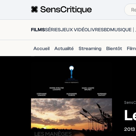
FILMS
SÉRIES
JEUX VIDÉO
LIVRES
BD
MUSIQUE
Accueil
Actualité
Streaming
Bientôt
Fil
SensCr
L
2013