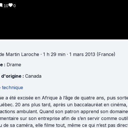
10
0
de
Martin Laroche
· 1 h 29 min
· 1 mars 2013 (France)
e :
Drame
 d'origine :
Canada
e technique
e a été excisée en Afrique à l’âge de quatre ans, puis sort
ébec. 20 ans plus tard, après un baccalauréat en cinéma, e
ractions ambulant. Quand son patron apprend son domaine d
entaire sur son entreprise afin de s’en servir comme outil
u de sa caméra, elle filme tout, même ce qui n’est pas direct