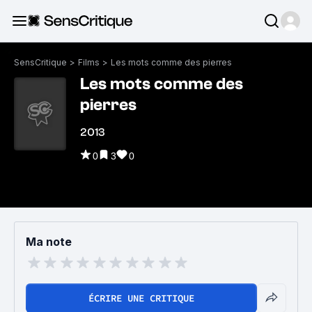
SensCritique
>
Films
>
Les mots comme des pierres
Les mots comme des
pierres
2013
0
3
0
Ma note
ÉCRIRE UNE CRITIQUE