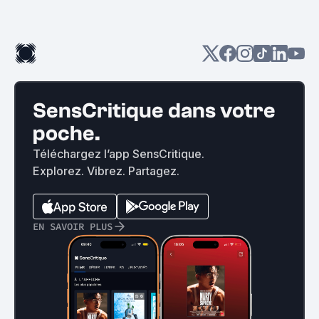
SensCritique dans votre
poche.
Téléchargez l’app SensCritique.
Explorez. Vibrez. Partagez.
EN SAVOIR PLUS