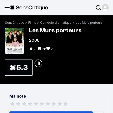
SensCritique
>
Films
>
Comédie dramatique
>
Les Murs porteurs
Les Murs porteurs
2008
23
28
2
5.3
Ma note