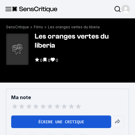
SensCritique
>
Films
>
Les oranges vertes du liberia
Les oranges vertes du
liberia
0
0
0
Ma note
ÉCRIRE UNE CRITIQUE