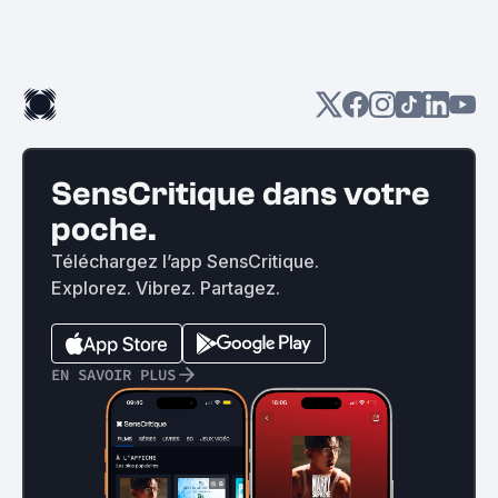
SensCritique dans votre
poche.
Téléchargez l’app SensCritique.
Explorez. Vibrez. Partagez.
EN SAVOIR PLUS