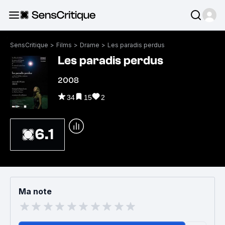
SensCritique
>
Films
>
Drame
>
Les paradis perdus
Les paradis perdus
2008
34
15
2
6.1
Ma note