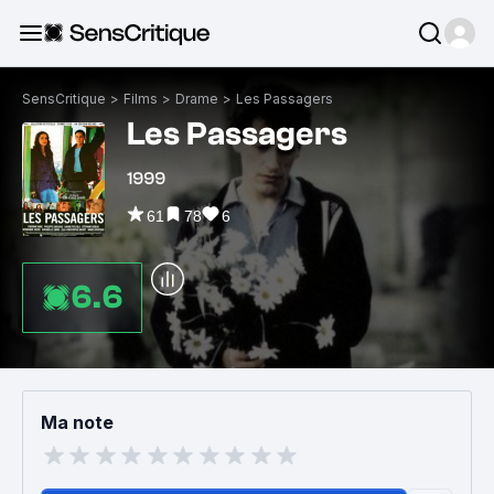
SensCritique
>
Films
>
Drame
>
Les Passagers
Les Passagers
1999
61
78
6
6.6
Ma note