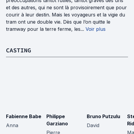
préoccupations tantôt futiles, tantôt graves des uns
et des autres, qui ne sont là provisoirement que pour
courir à leur destin. Mais les voyageurs et la vigie du
tram ont une double vie. Dès que l’on quitte le
tramway pour la terre ferme, les...
Voir plus
CASTING
Fabienne Babe
Philippe 
Bruno Putzulu
St
Garziano
Ri
Anna
David
Pierre
Ma