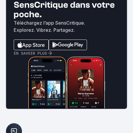
SensCritique dans votre
poche.
Téléchargez l’app SensCritique.
Explorez. Vibrez. Partagez.
EN SAVOIR PLUS