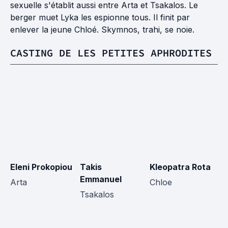
sexuelle s'établit aussi entre Arta et Tsakalos. Le
berger muet Lyka les espionne tous. Il finit par
enlever la jeune Chloé. Skymnos, trahi, se noie.
CASTING DE LES PETITES APHRODITES
Eleni Prokopiou
Takis
Kleopatra Rota
Va
Emmanuel
Io
Arta
Chloe
Tsakalos
S