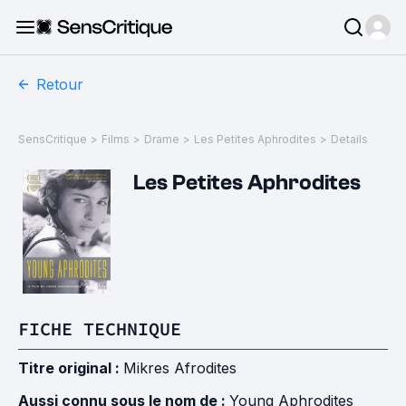
Retour
SensCritique
>
Films
>
Drame
>
Les Petites Aphrodites
>
Details
Les Petites Aphrodites
FICHE TECHNIQUE
Titre original :
Mikres Afrodites
Aussi connu sous le nom de :
Young Aphrodites