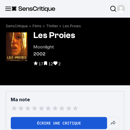
SensCritique
>
Films
>
Thriller
>
Les Proies
Les Proies
Moonlight
2002
17
12
2
Ma note
ÉCRIRE UNE CRITIQUE