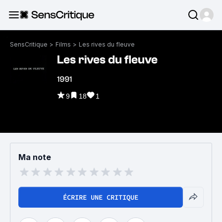
SensCritique
>
Films
>
Les rives du fleuve
Les rives du fleuve
1991
9
18
1
Ma note
ÉCRIRE UNE CRITIQUE