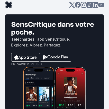
SensCritique dans votre
poche.
Téléchargez l’app SensCritique.
Explorez. Vibrez. Partagez.
EN SAVOIR PLUS