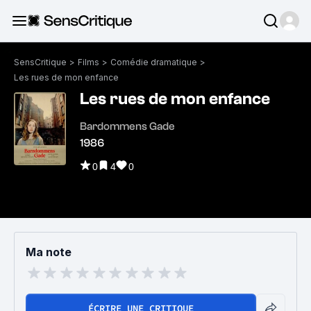
SensCritique
>
Films
>
Comédie dramatique
>
Les rues de mon enfance
Les rues de mon enfance
Bardommens Gade
1986
0
4
0
Ma note
ÉCRIRE UNE CRITIQUE