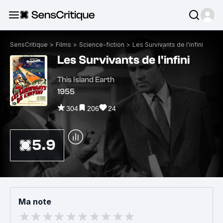
SensCritique
>
Films
>
Science-fiction
>
Les Survivants de l'infini
Les Survivants de l'infini
This Island Earth
1955
304
206
24
5.9
Ma note