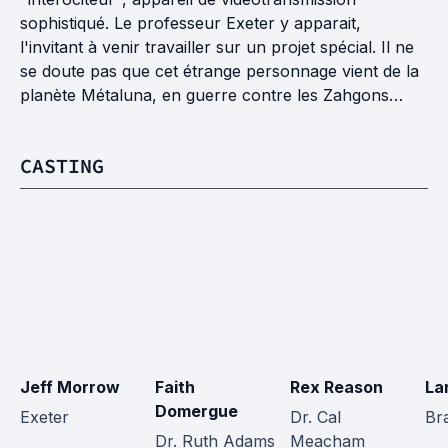
sophistiqué. Le professeur Exeter y apparait,
l'invitant à venir travailler sur un projet spécial. Il ne
se doute pas que cet étrange personnage vient de la
planète Métaluna, en guerre contre les Zahgons…
CASTING
Jeff Morrow
Faith 
Rex Reason
La
Domergue
Exeter
Dr. Cal 
Br
Dr. Ruth Adams
Meacham