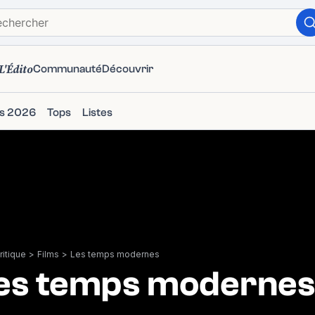
L'Édito
Communauté
Découvrir
ms 2026
Tops
Listes
itique
>
Films
>
Les temps modernes
es temps modernes