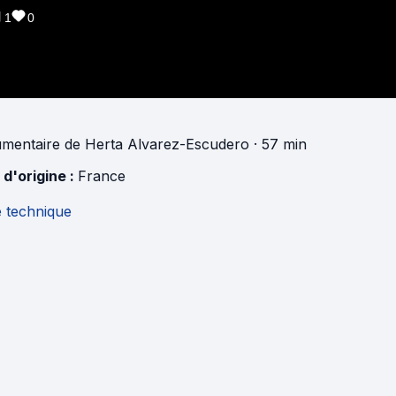
1
0
mentaire
de
Herta Alvarez-Escudero
· 57 min
 d'origine :
France
e technique