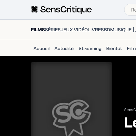
FILMS
SÉRIES
JEUX VIDÉO
LIVRES
BD
MUSIQUE
Accueil
Actualité
Streaming
Bientôt
Fil
SensCr
L