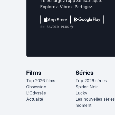
Téléchargez l’app SensCritique.
Explorez. Vibrez. Partagez.
EN SAVOIR PLUS
Films
Séries
Top 2026 films
Top 2026 séries
Obsession
Spider-Noir
L'Odyssée
Lucky
Actualité
Les nouvelles séries
moment