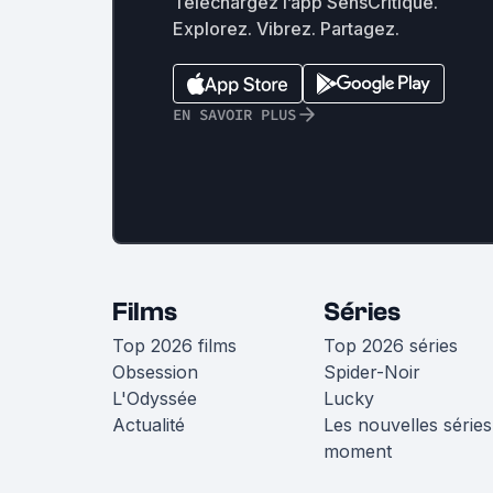
Téléchargez l’app SensCritique.
Explorez. Vibrez. Partagez.
EN SAVOIR PLUS
Films
Séries
Top 2026 films
Top 2026 séries
Obsession
Spider-Noir
L'Odyssée
Lucky
Actualité
Les nouvelles séries
moment