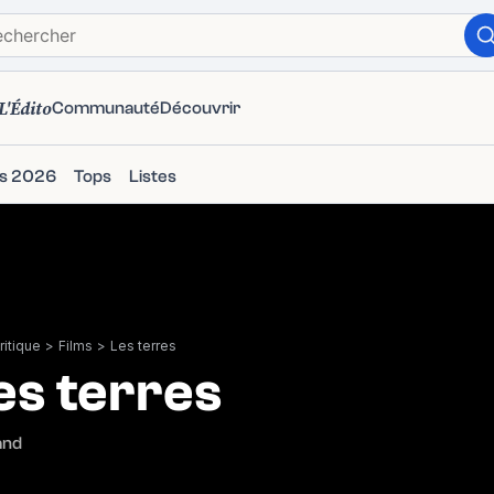
L'Édito
Communauté
Découvrir
ms 2026
Tops
Listes
itique
>
Films
>
Les terres
es terres
and