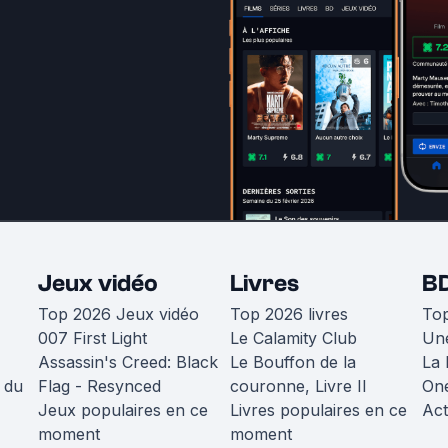
Jeux vidéo
Livres
B
Top 2026 Jeux vidéo
Top 2026 livres
To
007 First Light
Le Calamity Club
Une
Assassin's Creed: Black
Le Bouffon de la
La 
 du
Flag - Resynced
couronne, Livre II
One
Jeux populaires en ce
Livres populaires en ce
Act
moment
moment