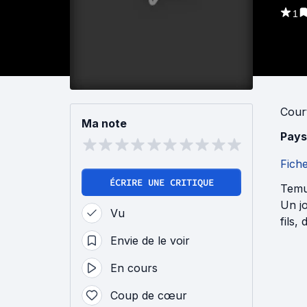
1
Cour
Ma note
Pays
Fich
ÉCRIRE UNE CRITIQUE
Temu 
Un jo
Vu
fils,
Envie de le voir
En cours
Coup de cœur