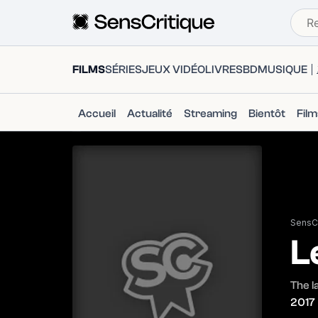
FILMS
SÉRIES
JEUX VIDÉO
LIVRES
BD
MUSIQUE
Accueil
Actualité
Streaming
Bientôt
Fil
SensCr
L
The l
2017