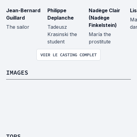
Jean-Bernard 
Philippe 
Nadège Clair 
Li
Guillard
Deplanche
(Nadège 
Mat
Finkelstein)
The sailor
Tadeusz 
da
Krasinski the 
María the 
student
prostitute
VOIR LE CASTING COMPLET
IMAGES
TOPS