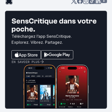
SensCritique dans votre
poche.
Téléchargez l’app SensCritique.
Explorez. Vibrez. Partagez.
EN SAVOIR PLUS