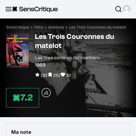
SensCritique
>
Films
>
Aventure
>
Les Trois Couronnes du matelot
Les Trois Couronnes du
matelot
Las Tres coronas del marinero
1983
192
281
30
7.2
Ma note