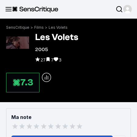
SensCritique
>
Films
>
Les Volets
Les Volets
2005
27
7
3
7.3
Ma note