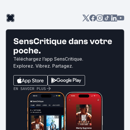
SensCritique dans votre
poche.
Téléchargez l’app SensCritique.
Explorez. Vibrez. Partagez.
EN SAVOIR PLUS