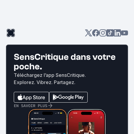
SensCritique dans votre
poche.
Téléchargez l’app SensCritique.
Explorez. Vibrez. Partagez.
EN SAVOIR PLUS