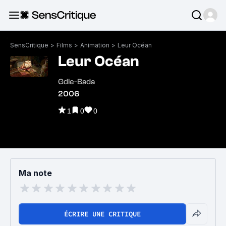
SensCritique
>
Films
>
Animation
>
Leur Océan
Leur Océan
Gdle-Bada
2006
1
0
0
Ma note
ÉCRIRE UNE CRITIQUE