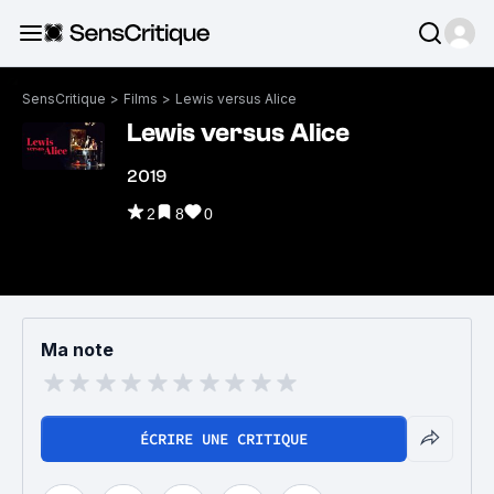
SensCritique
>
Films
>
Lewis versus Alice
Lewis versus Alice
2019
2
8
0
Ma note
ÉCRIRE UNE CRITIQUE