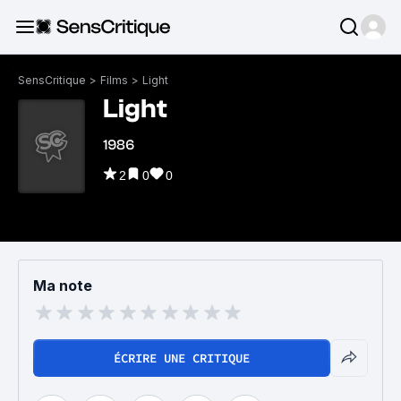
SensCritique
>
Films
>
Light
Light
1986
2
0
0
Ma note
ÉCRIRE UNE CRITIQUE