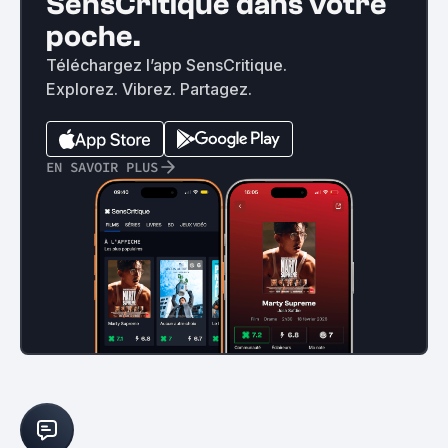
SensCritique dans votre
poche.
Téléchargez l’app SensCritique.
Explorez. Vibrez. Partagez.
EN SAVOIR PLUS