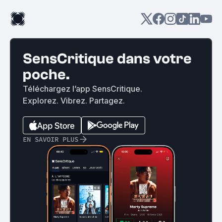
SensCritique dans votre
poche.
Téléchargez l’app SensCritique.
Explorez. Vibrez. Partagez.
EN SAVOIR PLUS