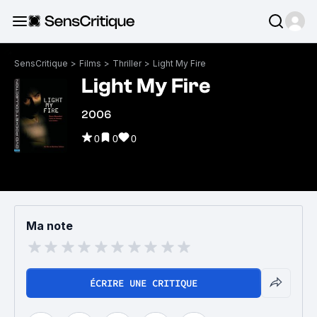
SensCritique
>
Films
>
Thriller
>
Light My Fire
Light My Fire
2006
0
0
0
Ma note
ÉCRIRE UNE CRITIQUE