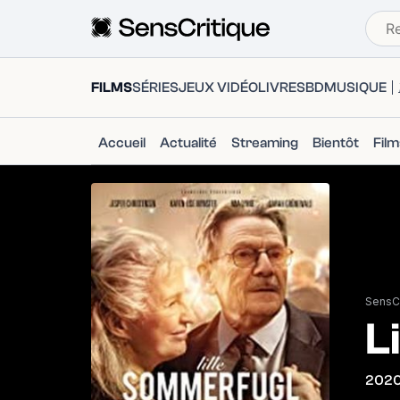
FILMS
SÉRIES
JEUX VIDÉO
LIVRES
BD
MUSIQUE
Accueil
Actualité
Streaming
Bientôt
Fil
SensCr
L
202