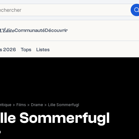
L'Édito
Communauté
Découvrir
ms 2026
Tops
Listes
itique
>
Films
>
Drame
>
Lille Sommerfugl
ille Sommerfugl
0