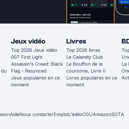
Jeux vidéo
Livres
B
Top 2026 Jeux vidéo
Top 2026 livres
To
007 First Light
Le Calamity Club
Une
Assassin's Creed: Black
Le Bouffon de la
La 
 du
Flag - Resynced
couronne, Livre II
One
Jeux populaires en ce
Livres populaires en ce
Act
moment
moment
nsion
Aide
Nous contacter
Emploi
L'édito
CGU
Amazon
SOTA