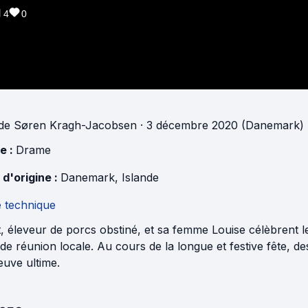
4
0
de
Søren Kragh-Jacobsen
· 3 décembre 2020 (Danemark)
e :
Drame
 d'origine :
Danemark
,
Islande
e technique
, éleveur de porcs obstiné, et sa femme Louise célèbrent l
 de réunion locale. Au cours de la longue et festive fête, de
euve ultime.