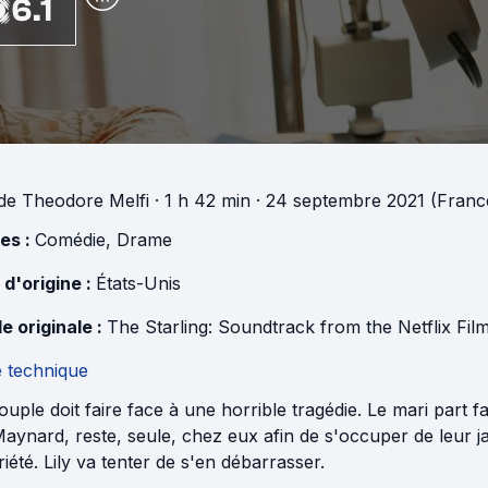
6.1
de
Theodore Melfi
· 1 h 42 min
· 24 septembre 2021 (Franc
es :
Comédie
,
Drame
 d'origine :
États-Unis
e originale :
The Starling: Soundtrack from the Netflix Fil
e technique
uple doit faire face à une horrible tragédie. Le mari part 
Maynard, reste, seule, chez eux afin de s'occuper de leur ja
iété. Lily va tenter de s'en débarrasser.