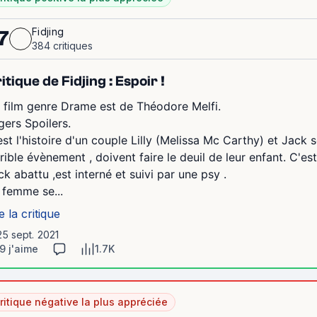
Fidjing
7
384 critiques
itique de Fidjing : Espoir !
 film genre Drame est de Théodore Melfi.
gers Spoilers.
est l'histoire d'un couple Lilly (Melissa Mc Carthy) et Jack 
rrible évènement , doivent faire le deuil de leur enfant. C'est 
ck abattu ,est interné et suivi par une psy .
 femme se...
e la critique
25 sept. 2021
9 j'aime
1.7K
ritique négative la plus appréciée