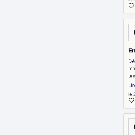
En
Dé
ma
un
Lir
le 