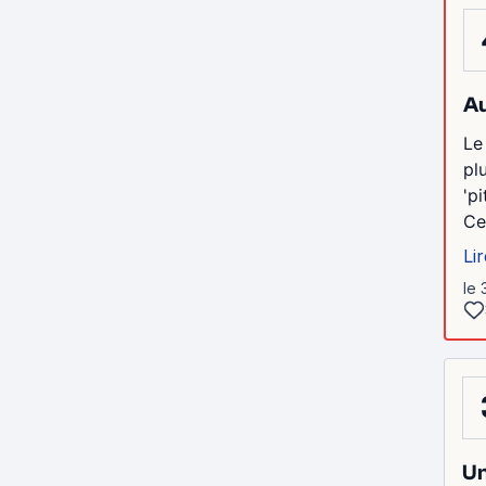
Au
Le
pl
'pi
Ce
Lir
le 
Un