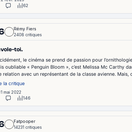
62
Rémy Fiers
6
2408 critiques
vole-toi.
cidément, le cinéma se prend de passion pour l’ornitholog
is oubliable « Penguin Bloom », c’est Melissa Mc Carthy dans
e relation avec un représentant de la classe avienne. Mais, 
e la critique
31 mai 2022
146
Fatpooper
6
14231 critiques