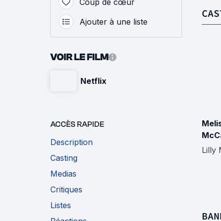
Coup de cœur
CAS
Ajouter à une liste
VOIR LE FILM
Netflix
Meli
ACCÈS RAPIDE
McC
Description
Lill
Casting
Medias
Critiques
Listes
BAN