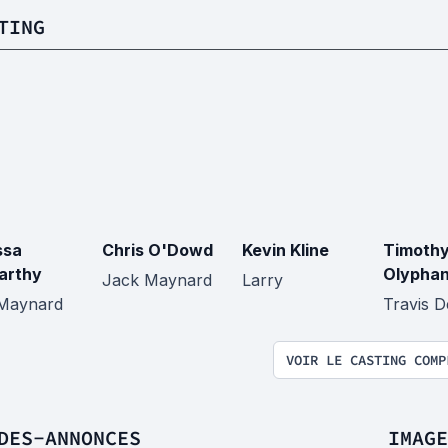
TING
ssa
Chris O'Dowd
Kevin Kline
Timoth
arthy
Olyphan
Jack Maynard
Larry
y Maynard
Travis D
VOIR LE CASTING COMP
DES-ANNONCES
IMAGE