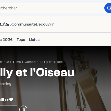
L'Édito
Communauté
Découvrir
ms 2026
Tops
Listes
itique
>
Films
>
Comédie
>
Lilly et l'Oiseau
illy et l'Oiseau
tarling
0
60
5