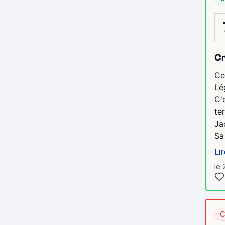
Cr
Ce
Lé
C'
te
Ja
Sa
Lir
le 
C