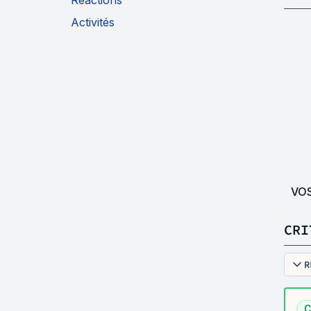
Réactions
Activités
VO
CRI
R
C