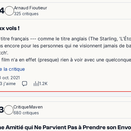
Arnaud Fioutieur
4
325 critiques
x vols !
 titre français --- comme le titre anglais (The Starling, 'L'Ét
us encore pour les personnes qui ne visionnent jamais de b
tch'.
 film n'a en effet (presque) rien à voir avec une quelconque 
e la critique
3 oct. 2021
3 j'aime
1.2K
CritiqueMaven
3
680 critiques
e Amitié qui Ne Parvient Pas à Prendre son Envo