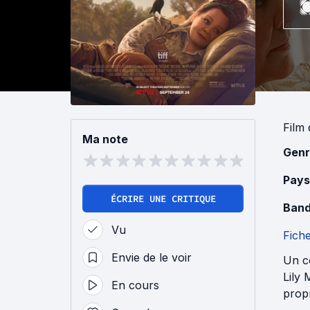
Film
Ma note
Genr
Pays
ÉCRIRE UNE CRITIQUE
Band
Vu
Fich
Envie de le voir
Un co
Lily 
En cours
propr