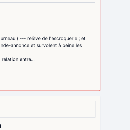
ourneau') --- relève de l'escroquerie ; et
ande-annonce et survolent à peine les
relation entre...
l