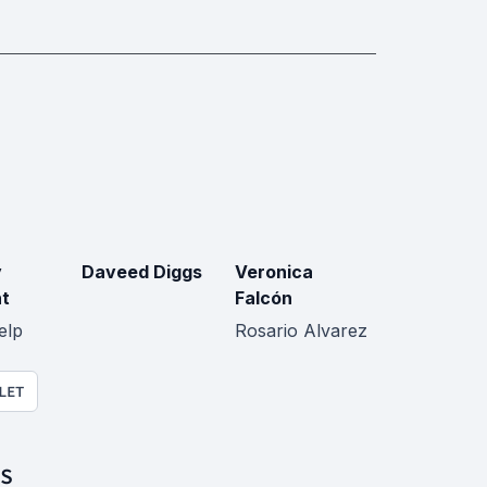
y
Daveed Diggs
Veronica
t
Falcón
elp
Rosario Alvarez
LET
S