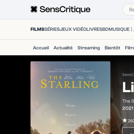
FILMS
SÉRIES
JEUX VIDÉO
LIVRES
BD
MUSIQUE
Accueil
Actualité
Streaming
Bientôt
Fil
SensCr
L
The S
2021
26