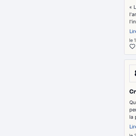
« 
l'a
l'
Lir
le 
Cr
Qu
pe
la 
Lir
le 