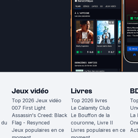
Jeux vidéo
Livres
B
Top 2026 Jeux vidéo
Top 2026 livres
To
007 First Light
Le Calamity Club
Une
Assassin's Creed: Black
Le Bouffon de la
La 
 du
Flag - Resynced
couronne, Livre II
One
Jeux populaires en ce
Livres populaires en ce
Act
moment
moment