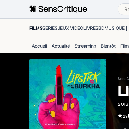
FILMS
SÉRIES
JEUX VIDÉO
LIVRES
BD
MUSIQUE
Accueil
Actualité
Streaming
Bientôt
Fil
SensCr
L
2016
29