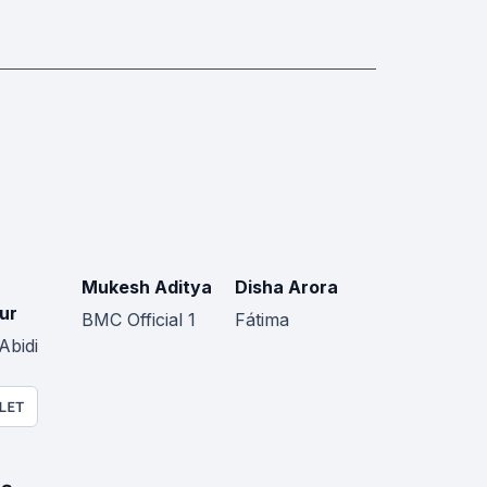
Mukesh Aditya
Disha Arora
ur
BMC Official 1
Fátima
Abidi
LET