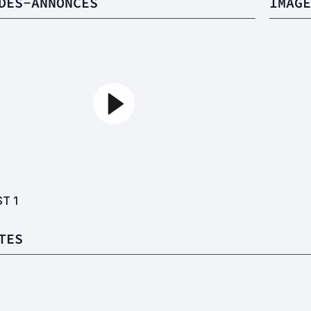
DES-ANNONCES
IMAGE
ST
1
TES