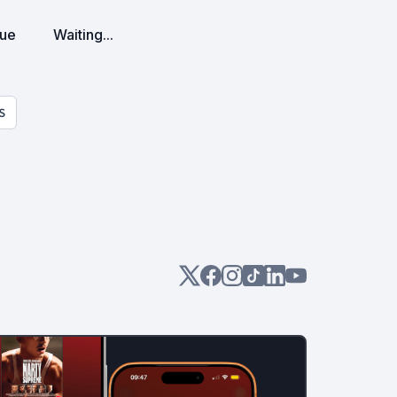
que
Waiting...
S