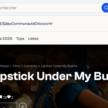
L'Édito
Communauté
Découvrir
ms 2026
Tops
Listes
itique
>
Films
>
Comédie
>
Lipstick Under My Burkha
ipstick Under My B
39
2