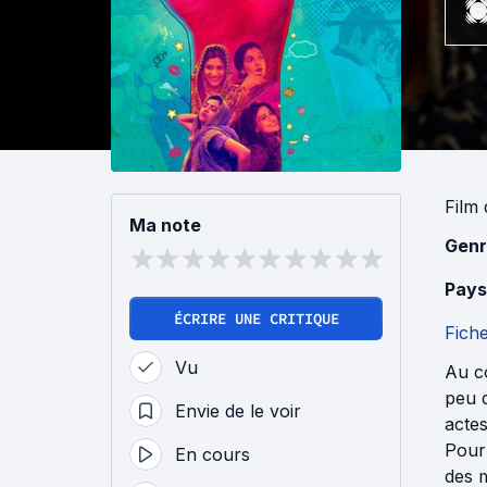
Film
Ma note
Genr
Pays
ÉCRIRE UNE CRITIQUE
Fich
Vu
Au cœ
peu d
Envie de le voir
actes
Pour 
En cours
des m