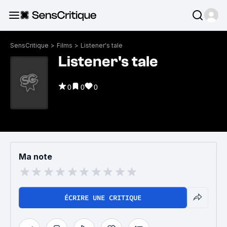
SensCritique
>
Films
>
Listener's tale
Listener's tale
0
0
0
Ma note
ÉCRIRE UNE CRITIQUE