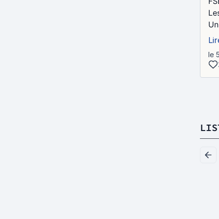
FSB
Le
Un
Lir
le 
LIS