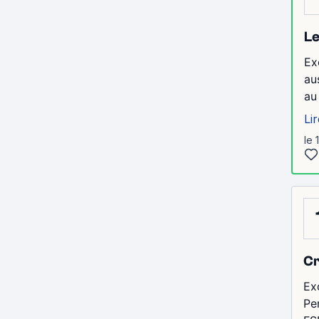
Le
Ex
au
au
Lir
le 
Cr
Ex
Pe