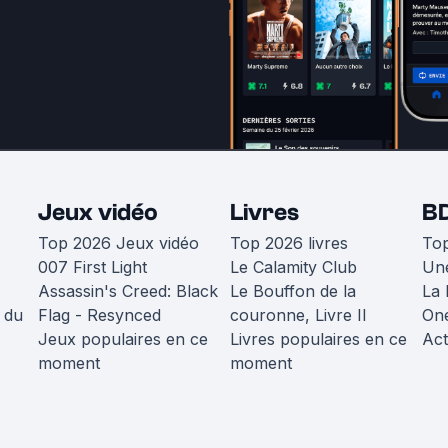
Jeux vidéo
Livres
B
Top 2026 Jeux vidéo
Top 2026 livres
To
007 First Light
Le Calamity Club
Une
Assassin's Creed: Black
Le Bouffon de la
La 
 du
Flag - Resynced
couronne, Livre II
One
Jeux populaires en ce
Livres populaires en ce
Act
moment
moment