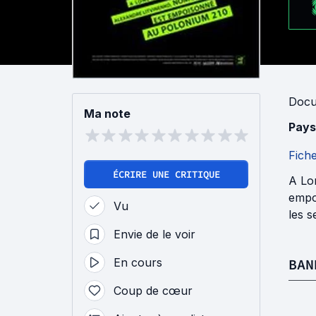
Docu
Ma note
Pays
Fich
ÉCRIRE UNE CRITIQUE
A Lo
empoi
Vu
les s
Envie de le voir
En cours
BAN
Coup de cœur