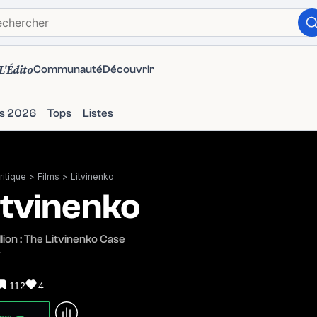
L'Édito
Communauté
Découvrir
ms 2026
Tops
Listes
itique
>
Films
>
Litvinenko
itvinenko
lion : The Litvinenko Case
7
112
4