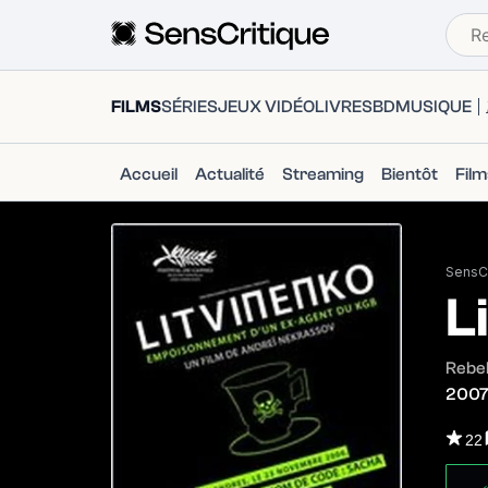
FILMS
SÉRIES
JEUX VIDÉO
LIVRES
BD
MUSIQUE
Accueil
Actualité
Streaming
Bientôt
Fil
SensCr
L
Rebel
200
22