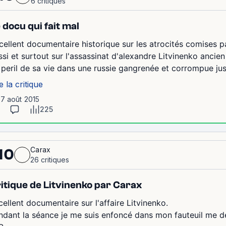
6 critiques
 docu qui fait mal
cellent documentaire historique sur les atrocités comises 
ssi et surtout sur l'assassinat d'alexandre Litvinenko ancie
 peril de sa vie dans une russie gangrenée et corrompue jusq
e la critique
17 août 2015
225
Carax
10
26 critiques
itique de Litvinenko par Carax
cellent documentaire sur l'affaire Litvinenko.
ndant la séance je me suis enfoncé dans mon fauteuil me de