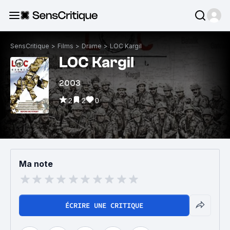
SensCritique
>
Films
>
Drame
>
LOC Kargil
LOC Kargil
2003
2
2
0
Ma note
ÉCRIRE UNE CRITIQUE