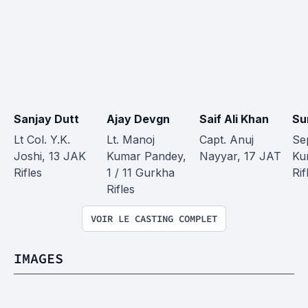
Sanjay Dutt
Ajay Devgn
Saif Ali Khan
Su
Lt Col. Y.K. 
Lt. Manoj 
Capt. Anuj 
Se
Joshi, 13 JAK 
Kumar Pandey, 
Nayyar, 17 JAT
Ku
Rifles
1 / 11 Gurkha 
Rif
Rifles
VOIR LE CASTING COMPLET
IMAGES