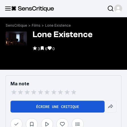
SensCritique
>
Films
>
Lone Existence
Lone Existence
3
6
0
Ma note
ÉCRIRE UNE CRITIQUE