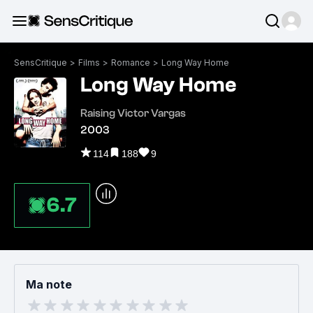
SensCritique
>
Films
>
Romance
>
Long Way Home
Long Way Home
Raising Victor Vargas
2003
114
188
9
6.7
Ma note