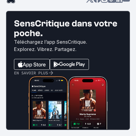
SensCritique dans votre
poche.
Téléchargez l’app SensCritique.
Explorez. Vibrez. Partagez.
EN SAVOIR PLUS