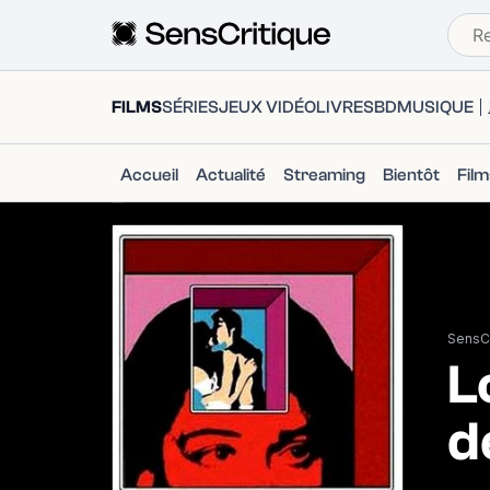
FILMS
SÉRIES
JEUX VIDÉO
LIVRES
BD
MUSIQUE
Accueil
Actualité
Streaming
Bientôt
Fil
SensCr
L
d