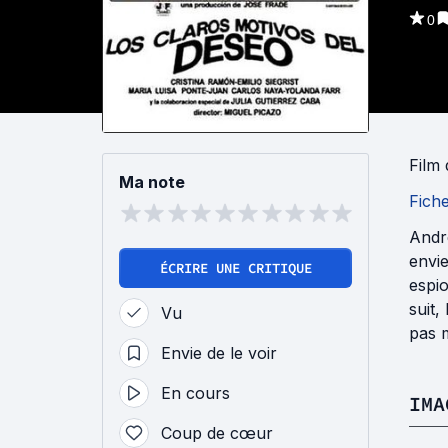
0
Film
Ma note
Fich
Andre
envie
ÉCRIRE UNE CRITIQUE
espio
suit,
Vu
pas m
Envie de le voir
En cours
IMA
Coup de cœur