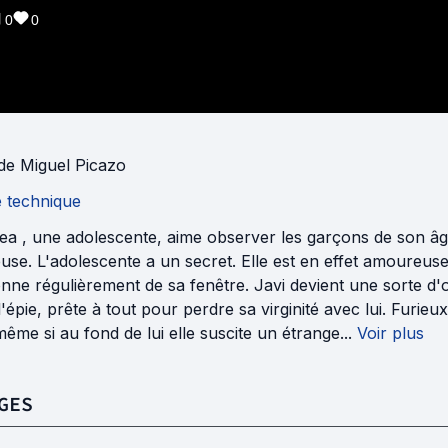
0
0
de
Miguel Picazo
e technique
a , une adolescente, aime observer les garçons de son âge 
use. L'adolescente a un secret. Elle est en effet amoureus
nne régulièrement de sa fenêtre. Javi devient une sorte d'o
 l'épie, prête à tout pour perdre sa virginité avec lui. Furieu
ême si au fond de lui elle suscite un étrange...
Voir plus
GES