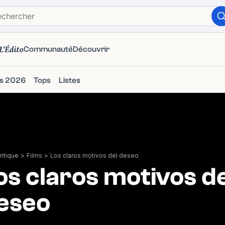
L'Édito
Communauté
Découvrir
ms 2026
Tops
Listes
itique
>
Films
>
Los claros motivos del deseo
os claros motivos de
eseo