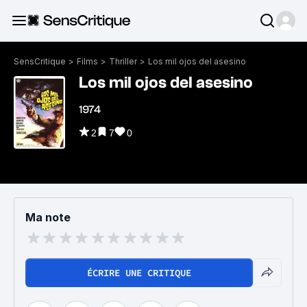
SensCritique
>
Films
>
Thriller
>
Los mil ojos del asesino
Los mil ojos del asesino
1974
2
7
0
Ma note
ÉCRIRE UNE CRITIQUE