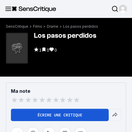
SensCritique
>
Films
>
Drame
>
Los pasos perdidos
Los pasos perdidos
1
0
0
Ma note
ÉCRIRE UNE CRITIQUE