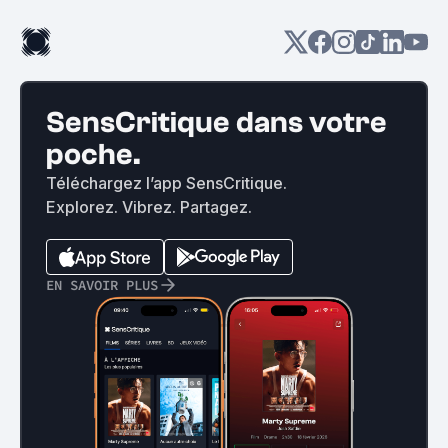
SensCritique dans votre
poche.
Téléchargez l’app SensCritique.
Explorez. Vibrez. Partagez.
EN SAVOIR PLUS