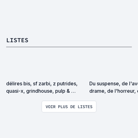
LISTES
délires bis, sf zarbi, z putrides, 
Du suspense, de l'ave
quasi-x, grindhouse, pulp & 
drame, de l'horreur, d
exploitation en tous genres
comédie....oui, et po
peu voire beaucoup d
VOIR PLUS DE LISTES
tant qu'à faire?! Bie
petits cochons et aux
cochonnes!