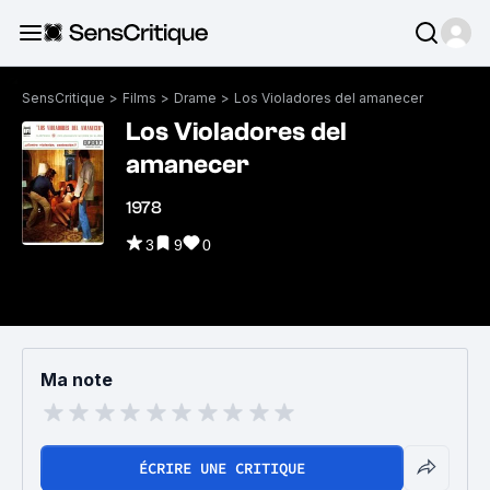
SensCritique
>
Films
>
Drame
>
Los Violadores del amanecer
Los Violadores del
amanecer
1978
3
9
0
Ma note
ÉCRIRE UNE CRITIQUE