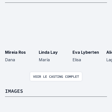
Mireia Ros
Linda Lay
Eva Lyberten
Al
Dana
María
Elisa
La
VOIR LE CASTING COMPLET
IMAGES