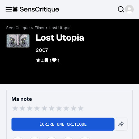
SensCritique
>
Films
>
Lost Utopia
Lost Utopia
2007
4
1
1
Ma note
ÉCRIRE UNE CRITIQUE