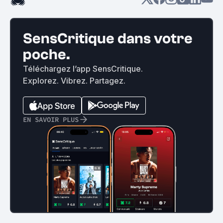
SensCritique dans votre
poche.
Téléchargez l’app SensCritique.
Explorez. Vibrez. Partagez.
EN SAVOIR PLUS