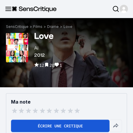
SensCritique
>
Films
>
Drame
>
Love
Love
Ai
2012
12
20
1
Ma note
ÉCRIRE UNE CRITIQUE