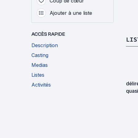
Coup de cœur
Ajouter à une liste
ACCÈS RAPIDE
LIS
Description
Casting
Medias
Listes
délir
Activités
quasi
explo