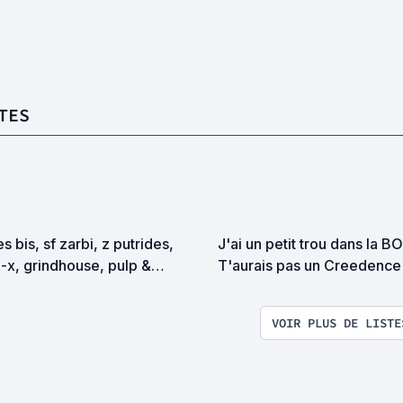
TES
es bis, sf zarbi, z putrides,
J'ai un petit trou dans la BO.
-x, grindhouse, pulp &
T'aurais pas un Creedence
itation en tous genres
traine ?
VOIR PLUS DE LISTE