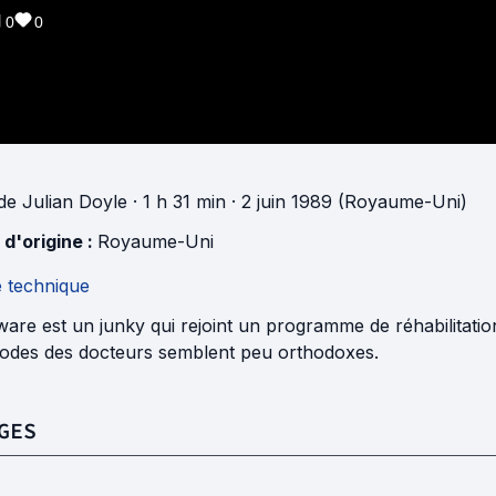
0
0
de
Julian Doyle
· 1 h 31 min
· 2 juin 1989 (Royaume-Uni)
 d'origine :
Royaume-Uni
e technique
are est un junky qui rejoint un programme de réhabilitatio
odes des docteurs semblent peu orthodoxes.
GES