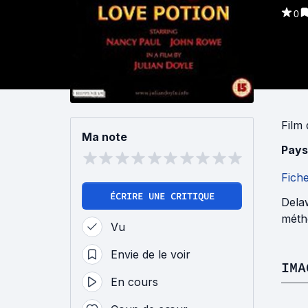
0
Film
Ma note
Pays
Fich
ÉCRIRE UNE CRITIQUE
Delaw
méth
Vu
Envie de le voir
IMA
En cours