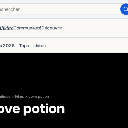
L'Édito
Communauté
Découvrir
ms 2026
Tops
Listes
itique
>
Films
>
Love potion
ove potion