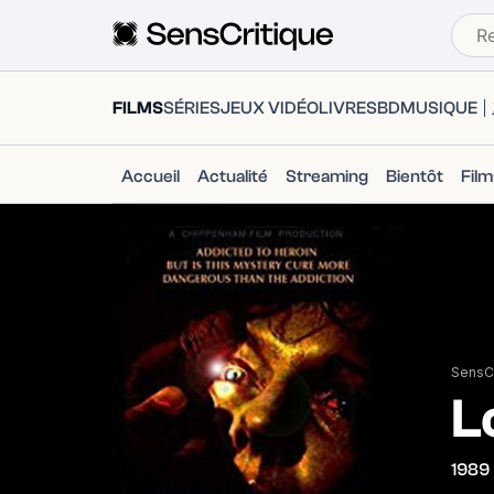
FILMS
SÉRIES
JEUX VIDÉO
LIVRES
BD
MUSIQUE
Accueil
Actualité
Streaming
Bientôt
Fil
SensCr
L
1989