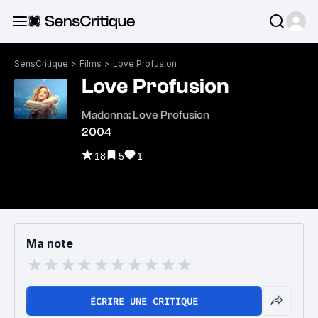
SensCritique
>
Films
>
Love Profusion
Love Profusion
Madonna: Love Profusion
2004
18
5
1
Ma note
ÉCRIRE UNE CRITIQUE