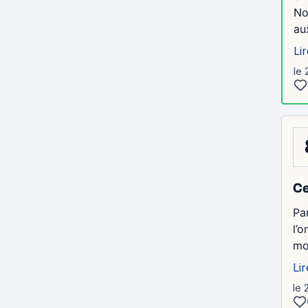
No
au
Lir
le 
Ce
Pa
l’
mo
Lir
le 