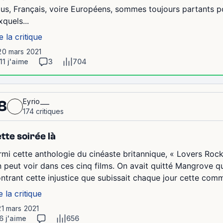
us, Français, voire Européens, sommes toujours partants po
xquels...
e la critique
20 mars 2021
11 j'aime
3
704
Eyrio___
8
174 critiques
tte soirée là
rmi cette anthologie du cinéaste britannique, « Lovers Rock 
on peut voir dans ces cinq films. On avait quitté Mangrove qu
ntrant cette injustice que subissait chaque jour cette commu
e la critique
21 mars 2021
6 j'aime
656