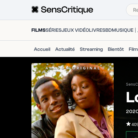
FILMS
SÉRIES
JEUX VIDÉO
LIVRES
BD
MUSIQUE
Accueil
Actualité
Streaming
Bientôt
Fil
SensCr
L
202
40