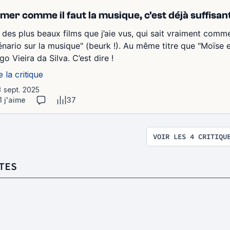
lmer comme il faut la musique, c'est déjà suffisan
 des plus beaux films que j’aie vus, qui sait vraiment comm
énario sur la musique" (beurk !). Au même titre que "Moïse 
o Vieira da Silva. C’est dire !
e la critique
3 sept. 2025
1 j'aime
37
VOIR LES 4 CRITIQU
TES