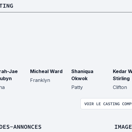
TING
rah-Jae
Micheal Ward
Shaniqua
Kedar W
Aubyn
Okwok
Stirling
Franklyn
ha
Patty
Clifton
VOIR LE CASTING COMP
DES-ANNONCES
IMAGE