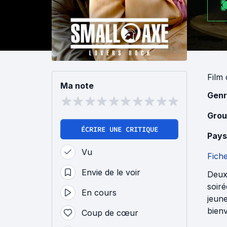
Film
Ma note
Genr
Grou
ÉCRIRE UNE CRITIQUE
Pays
Vu
Fich
Envie de le voir
Deuxi
soiré
En cours
jeune
bienv
Coup de cœur