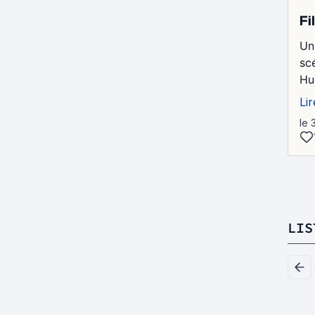
Fi
Un
sc
Hug
Lir
le 
LIS