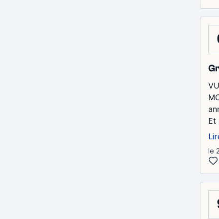
G
VU
MC
an
Et 
Lir
le 