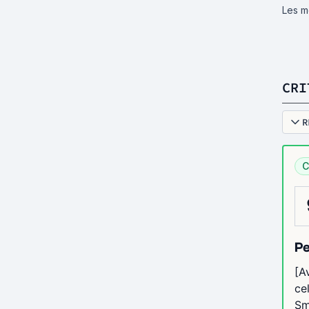
Les m
CRI
R
C
Pe
[A
ce
Sm