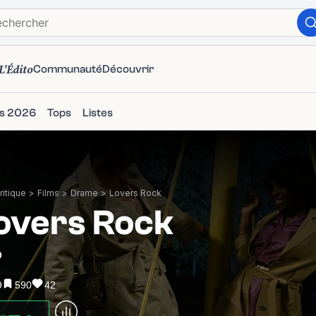
L'Édito
Communauté
Découvrir
ms 2026
Tops
Listes
itique
>
Films
>
Drame
>
Lovers Rock
overs Rock
0
9
590
42