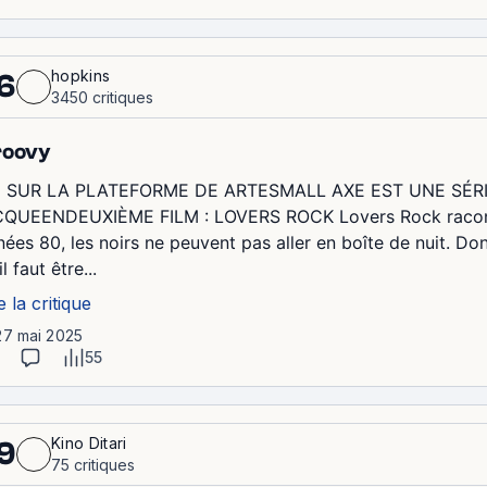
hopkins
6
3450 critiques
roovy
 SUR LA PLATEFORME DE ARTESMALL AXE EST UNE SÉRIE
QUEENDEUXIÈME FILM : LOVERS ROCK Lovers Rock raconte 
nées 80, les noirs ne peuvent pas aller en boîte de nuit. Do
il faut être...
e la critique
27 mai 2025
55
Kino Ditari
9
75 critiques