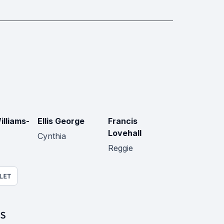
illiams-
Ellis George
Francis
Lovehall
Cynthia
Reggie
LET
S