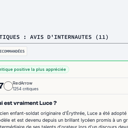
TIQUES : AVIS D'INTERNAUTES (11)
ECOMMANDÉES
ritique positive la plus appréciée
RedArrow
7
1254 critiques
i est vraiment Luce ?
cien enfant-soldat originaire d'Érythrée, Luce a été adopté
dèle et est devenu depuis un brillant lycéen promis à un gr
intermédiaire de ses talents d'orateur lors d'un discours deva