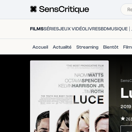
FILMS
SÉRIES
JEUX VIDÉO
LIVRES
BD
MUSIQUE
Accueil
Actualité
Streaming
Bientôt
Fil
SensCr
L
2019
26