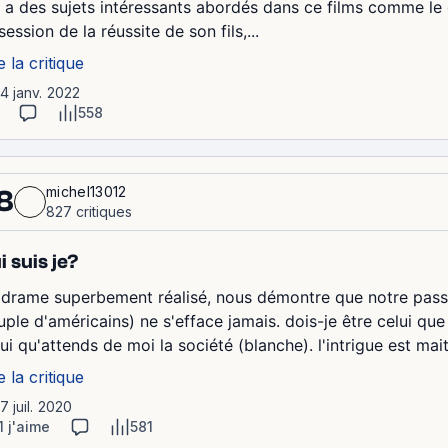
 y a des sujets intéressants abordés dans ce films comme le
ession de la réussite de son fils,...
e la critique
14 janv. 2022
558
michel13012
8
827 critiques
i suis je?
 drame superbement réalisé, nous démontre que notre passé 
uple d'américains) ne s'efface jamais. dois-je être celui qu
ui qu'attends de moi la société (blanche). l'intrigue est mait
e la critique
17 juil. 2020
1 j'aime
581