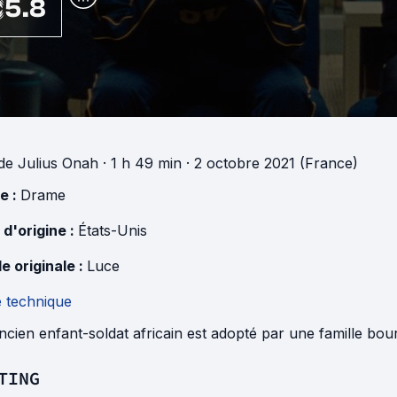
5.8
de
Julius Onah
· 1 h 49 min
· 2 octobre 2021 (France)
e :
Drame
 d'origine :
États-Unis
e originale :
Luce
e technique
cien enfant-soldat africain est adopté par une famille bou
TING