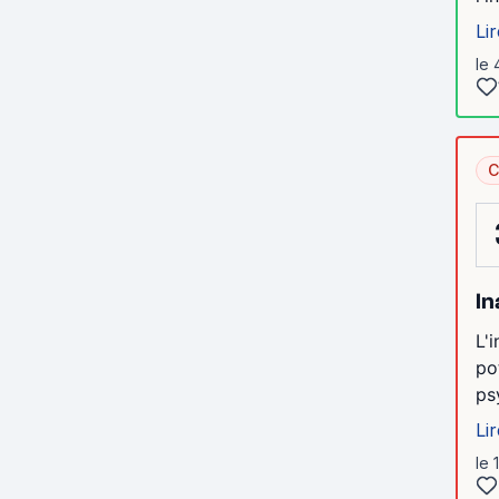
Lir
le 
C
In
L'
po
ps
Lir
le 