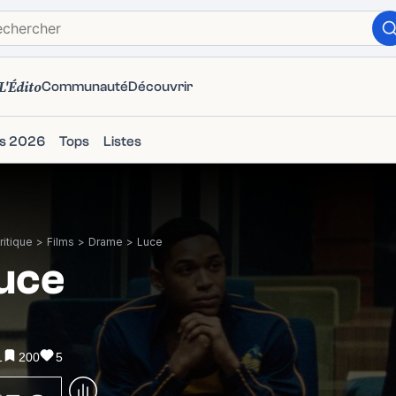
L'Édito
Communauté
Découvrir
ms 2026
Tops
Listes
itique
>
Films
>
Drame
>
Luce
uce
1
200
5