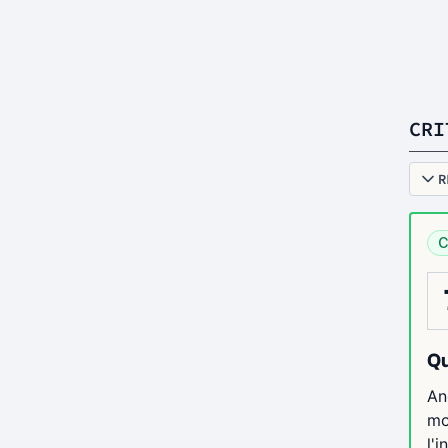
CRI
R
C
Qu
An
mo
l'