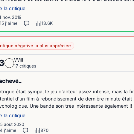
e la critique
4 nov. 2019
15 j'aime
13.6K
ritique négative la plus appréciée
VVill
3
17 critiques
achevé..
intrigue était sympa, le jeu d'acteur assez intense, mais la
tentiel d'un film à rebondissement de dernière minute était 
ychologique. Une bande son très intéressante également !
e la critique
15 août 2020
4 j'aime
870