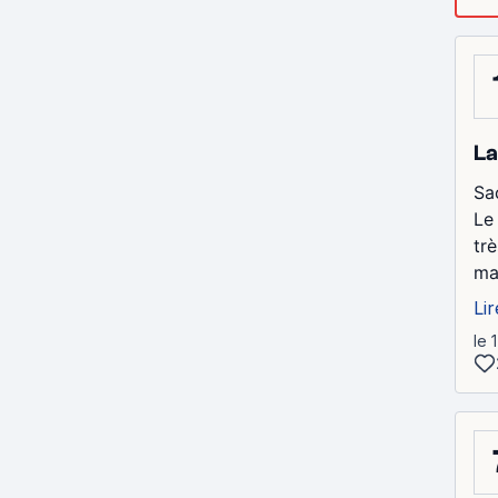
La
Sa
Le
trè
ma
Lir
le 