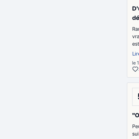
D'
dé
Ra
vr
es
Lir
le 
"O
Pe
su