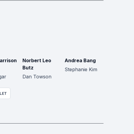
arrison
Norbert Leo
Andrea Bang
Butz
Stephanie Kim
gar
Dan Towson
LET