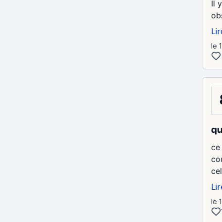
Il
obs
Lir
le 
qu
ce
co
cel
Lir
le 