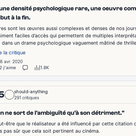
une densité psychologique rare, une oeuvre comp
but à la fin.
res sont les œuvres aussi complexes et denses de nos jours.
aiment faciles d’accès qui permettent de multiples interpréta
t dans un drame psychologique vaguement mâtiné de thriller m
e la critique
18 avr. 2020
2 j'aime
1.8K
should-anything
5
291 critiques
n ne sort de l'ambiguïté qu'à son détriment."
ut-être que le réalisateur a été influencé par cette citation
is pas sûr que cela soit pertinent au cinéma.