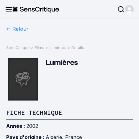
Retour
SensCritique
>
Films
>
Lumières
>
Details
Lumières
FICHE TECHNIQUE
Année :
2002
Pays d'origine :
Algérie
,
France