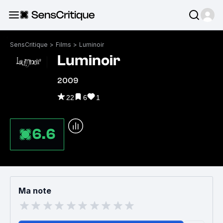
SensCritique
>
Films
>
Luminoir
Luminoir
2009
22
6
1
6.6
Ma note