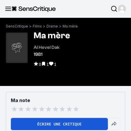
SensCritique
>
Films
>
Drame
>
Ma mère
Ma mère
Al Hevel Dak
1981
0
1
1
Ma note
ÉCRIRE UNE CRITIQUE