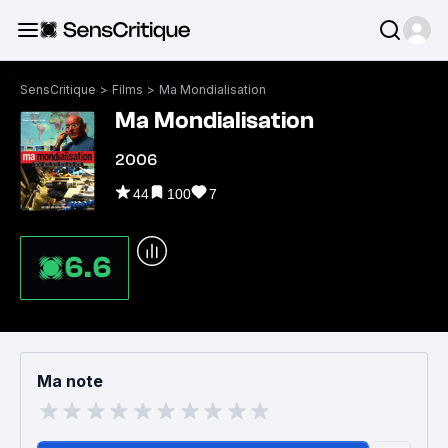
SensCritique
>
Films
>
Ma Mondialisation
Ma Mondialisation
2006
44
100
7
6.6
Ma note